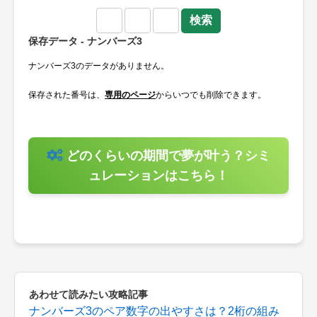
保存データ - ナンバーズ3
ナンバーズ3のデータがありません。
保存された番号は、
専用のページ
からいつでも削除できます。
どのくらいの期間で夢が叶う？シミ
ュレーションはこちら！
あわせて読みたい攻略記事
ナンバーズ3のペア数字の出やすさは？2桁の組み