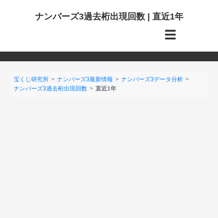
ナンバーズ3過去桁出現回数 | 直近1年
☰
宝くじ研究所
ナンバーズ3最新情報
ナンバーズ3データ分析
ナンバーズ3過去桁出現回数
直近1年