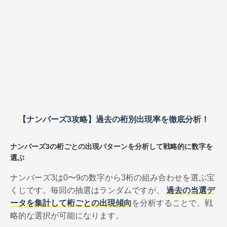
【ナンバーズ3攻略】過去の桁別出現率を徹底分析！
ナンバーズ3の桁ごとの出現パターンを分析して戦略的に数字を
選ぶ
ナンバーズ3は0〜9の数字から3桁の組み合わせを選ぶ宝
くじです。毎回の抽選はランダムですが、
過去の当選デ
ータを集計して桁ごとの出現傾向
を分析することで、戦
略的な選択が可能になります。