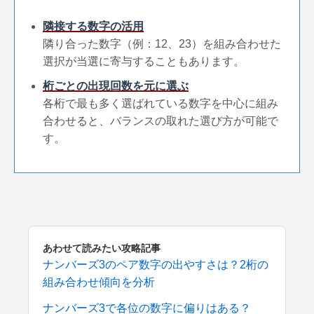
隣接する数字の活用
隣り合った数字（例：12、23）を組み合わせた
選択が当選に寄与することもあります。
桁ごとの出現回数を元に選ぶ
各桁で最も多く選ばれている数字を中心に組み
合わせると、バランスの取れた選び方が可能で
す。
あわせて読みたい攻略記事
ナンバーズ3のペア数字の出やすさは？2桁の
組み合わせ傾向を分析
ナンバーズ3で各位の数字に偏りはある？