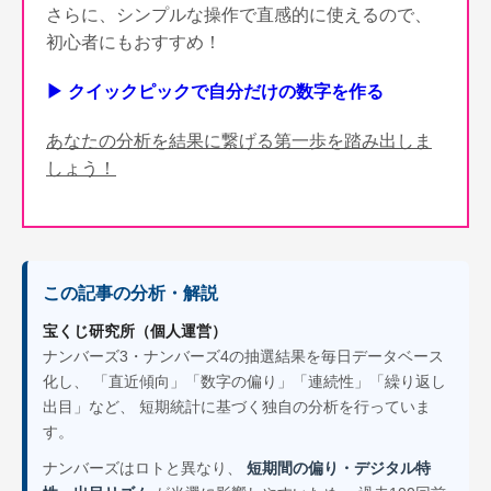
さらに、シンプルな操作で直感的に使えるので、
初心者にもおすすめ！
▶ クイックピックで自分だけの数字を作る
あなたの分析を結果に繋げる第一歩を踏み出しま
しょう！
この記事の分析・解説
宝くじ研究所（個人運営）
ナンバーズ3・ナンバーズ4の抽選結果を毎日データベース
化し、 「直近傾向」「数字の偏り」「連続性」「繰り返し
出目」など、 短期統計に基づく独自の分析を行っていま
す。
ナンバーズはロトと異なり、
短期間の偏り・デジタル特