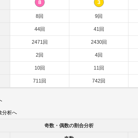
8
3
8回
9回
44回
41回
2471回
2430回
2回
4回
10回
11回
711回
742回
へ
数分析へ
奇数・偶数の割合分析