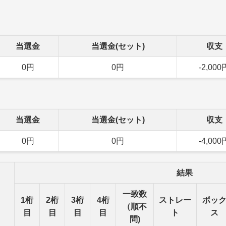
当選金
当選金(セット)
収支
0円
0円
-2,000
当選金
当選金(セット)
収支
0円
0円
-4,000
結果
一致数
1桁
2桁
3桁
4桁
ストレー
ボッ
（順不
目
目
目
目
ト
ス
問)