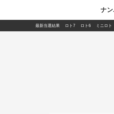
ナン
最新当選結果
ロト7
ロト6
ミニロト