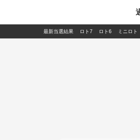
最新当選結果
ロト7
ロト6
ミニロト