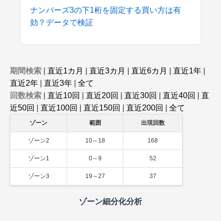
ナンバーズ3の下1桁を固定する買い方は有
効？データで検証
期間検索
|
直近1カ月
|
直近3カ月
|
直近6カ月
|
直近1年
|
直近2年
|
直近3年
|
全て
回数検索
|
直近10回
|
直近20回
|
直近30回
|
直近40回
|
直
近50回
|
直近100回
|
直近150回
|
直近200回
|
全て
ゾーン
範囲
出現回数
ゾーン2
10～18
168
ゾーン1
0～9
52
ゾーン3
19～27
37
ゾーン細分化分析