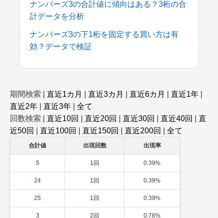
ナンバーズ3の合計値に傾向はある？3桁の合
計データを分析
ナンバーズ3の下1桁を固定する買い方は有
効？データで検証
期間検索
|
直近1カ月
|
直近3カ月
|
直近6カ月
|
直近1年
|
直近2年
|
直近3年
|
全て
回数検索
|
直近10回
|
直近20回
|
直近30回
|
直近40回
|
直
近50回
|
直近100回
|
直近150回
|
直近200回
|
全て
合計値
出現回数
出現率
5
1回
0.39%
24
1回
0.39%
25
1回
0.39%
3
2回
0.78%