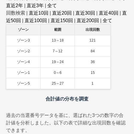
直近2年
|
直近3年
|
全て
回数検索
|
直近10回
|
直近20回
|
直近30回
|
直近40回
|
直
近50回
|
直近100回
|
直近150回
|
直近200回
|
全て
ゾーン
範囲
出現回数
ゾーン3
13～18
121
ゾーン2
7～12
84
ゾーン4
19～24
36
ゾーン1
0～6
15
ゾーン5
25～27
1
合計値の分布を調査
過去の当選番号データを基に、選ばれた3つの数字の合
計値を分析しました。以下の表で詳細な出現回数を確認
できます。