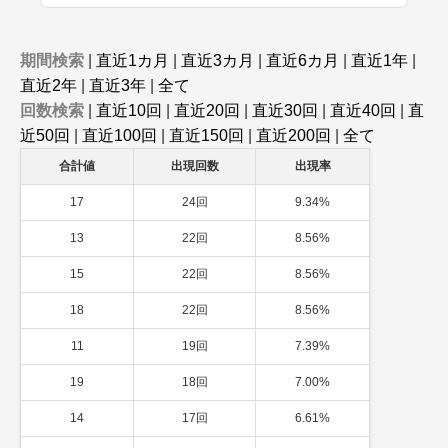
期間検索
|
直近1カ月
|
直近3カ月
|
直近6カ月
|
直近1年
|
直近2年
|
直近3年
|
全て
回数検索
|
直近10回
|
直近20回
|
直近30回
|
直近40回
|
直
近50回
|
直近100回
|
直近150回
|
直近200回
|
全て
合計値
出現回数
出現率
17
24回
9.34%
13
22回
8.56%
15
22回
8.56%
18
22回
8.56%
11
19回
7.39%
19
18回
7.00%
14
17回
6.61%