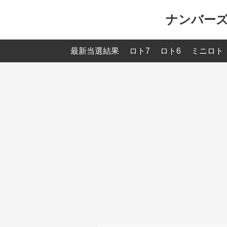
ナンバーズ
最新当選結果
ロト7
ロト6
ミニロト