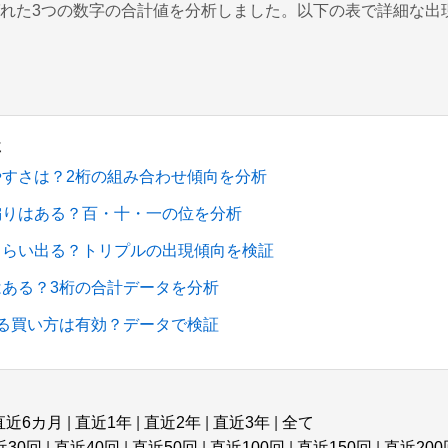
れた3つの数字の合計値を分析しました。以下の表で詳細な出
）
事
やすさは？2桁の組み合わせ傾向を分析
偏りはある？百・十・一の位を分析
くらい出る？トリプルの出現傾向を検証
はある？3桁の合計データを分析
する買い方は有効？データで検証
直近6カ月
|
直近1年
|
直近2年
|
直近3年
|
全て
近30回
|
直近40回
|
直近50回
|
直近100回
|
直近150回
|
直近200