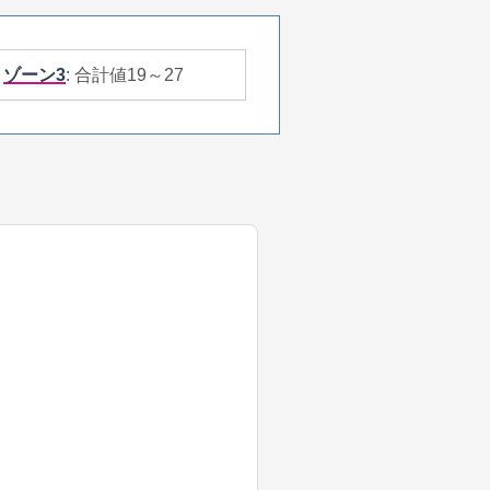
ゾーン3
: 合計値19～27