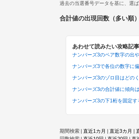
過去の当選番号データを基に、選ば
合計値の出現回数（多い順
あわせて読みたい攻略記
ナンバーズ3のペア数字の出
ナンバーズ3で各位の数字に
ナンバーズ3のゾロ目はどの
ナンバーズ3の合計値に傾向
ナンバーズ3の下1桁を固定
期間検索
|
直近1カ月
|
直近3カ月
|
回数検索
|
直近10回
|
直近20回
|
直