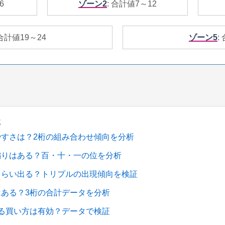
6
ゾーン2
: 合計値7～12
 合計値19～24
ゾーン5
:
事
やすさは？2桁の組み合わせ傾向を分析
偏りはある？百・十・一の位を分析
くらい出る？トリプルの出現傾向を検証
はある？3桁の合計データを分析
する買い方は有効？データで検証