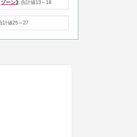
ゾーン3
: 合計値13～18
 合計値25～27