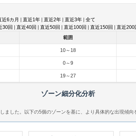
直近6カ月
|
直近1年
|
直近2年
|
直近3年
|
全て
近30回
|
直近40回
|
直近50回
|
直近100回
|
直近150回
|
直近200
範囲
10～18
0～9
19～27
ゾーン細分化分析
しました。以下の5個のゾーンを基に、より具体的な出現傾向