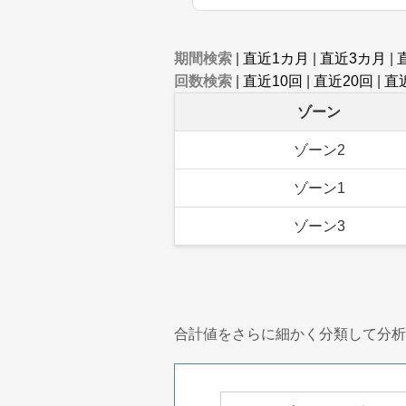
期間検索
|
直近1カ月
|
直近3カ月
|
回数検索
|
直近10回
|
直近20回
|
直
ゾーン
ゾーン2
ゾーン1
ゾーン3
合計値をさらに細かく分類して分析