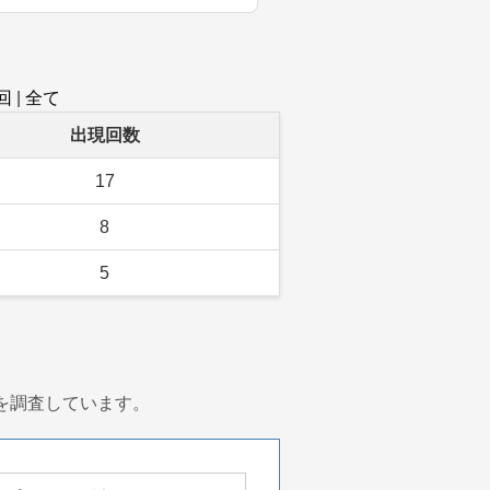
回
|
全て
出現回数
17
8
5
を調査しています。