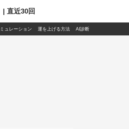
 直近30回
ミュレーション
運を上げる方法
AI診断