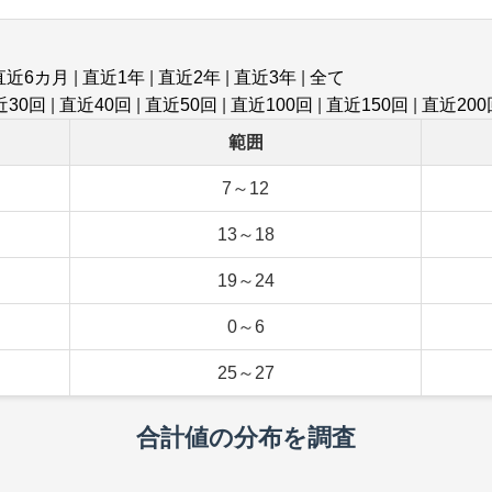
直近6カ月
|
直近1年
|
直近2年
|
直近3年
|
全て
近30回
|
直近40回
|
直近50回
|
直近100回
|
直近150回
|
直近200
範囲
7～12
13～18
19～24
0～6
25～27
合計値の分布を調査