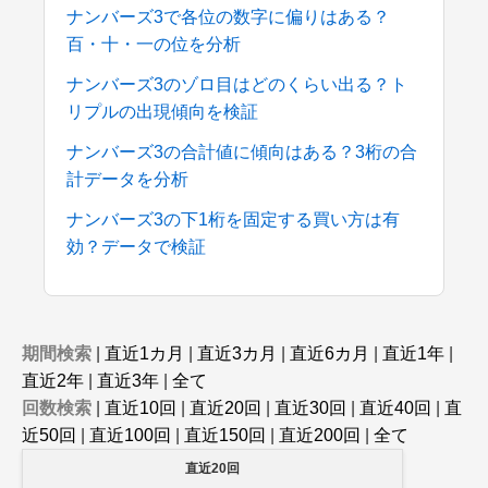
ナンバーズ3で各位の数字に偏りはある？
百・十・一の位を分析
ナンバーズ3のゾロ目はどのくらい出る？ト
リプルの出現傾向を検証
ナンバーズ3の合計値に傾向はある？3桁の合
計データを分析
ナンバーズ3の下1桁を固定する買い方は有
効？データで検証
期間検索
|
直近1カ月
|
直近3カ月
|
直近6カ月
|
直近1年
|
直近2年
|
直近3年
|
全て
回数検索
|
直近10回
|
直近20回
|
直近30回
|
直近40回
|
直
近50回
|
直近100回
|
直近150回
|
直近200回
|
全て
直近20回