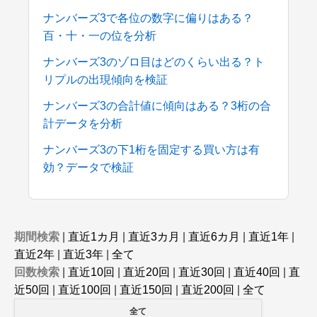
ナンバーズ3で各位の数字に偏りはある？
百・十・一の位を分析
ナンバーズ3のゾロ目はどのくらい出る？ト
リプルの出現傾向を検証
ナンバーズ3の合計値に傾向はある？3桁の合
計データを分析
ナンバーズ3の下1桁を固定する買い方は有
効？データで検証
期間検索
|
直近1カ月
|
直近3カ月
|
直近6カ月
|
直近1年
|
直近2年
|
直近3年
|
全て
回数検索
|
直近10回
|
直近20回
|
直近30回
|
直近40回
|
直
近50回
|
直近100回
|
直近150回
|
直近200回
|
全て
全て