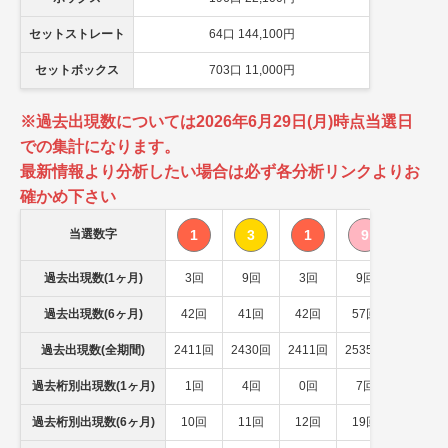
セットストレート
64口 144,100円
セットボックス
703口 11,000円
※過去出現数については2026年6月29日(月)時点当選日
での集計になります。
最新情報より分析したい場合は必ず各分析リンクよりお
確かめ下さい
当選数字
1
3
1
9
過去出現数(1ヶ月)
3回
9回
3回
9回
過去出現数(6ヶ月)
42回
41回
42回
57回
過去出現数(全期間)
2411回
2430回
2411回
2535回
過去桁別出現数(1ヶ月)
1回
4回
0回
7回
過去桁別出現数(6ヶ月)
10回
11回
12回
19回