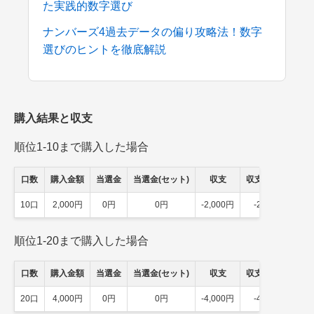
た実践的数字選び
ナンバーズ4過去データの偏り攻略法！数字
選びのヒントを徹底解説
購入結果と収支
順位1-10まで購入した場合
口数
購入金額
当選金
当選金(セット)
収支
収支(セット)
10口
2,000円
0円
0円
-2,000円
-2,000円
順位1-20まで購入した場合
口数
購入金額
当選金
当選金(セット)
収支
収支(セット)
20口
4,000円
0円
0円
-4,000円
-4,000円