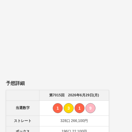
予想詳細
第7015回 2026年6月29日(月)
当選数字
1
3
1
9
ストレート
328口 266,100円
ボックス
196口 22,100円