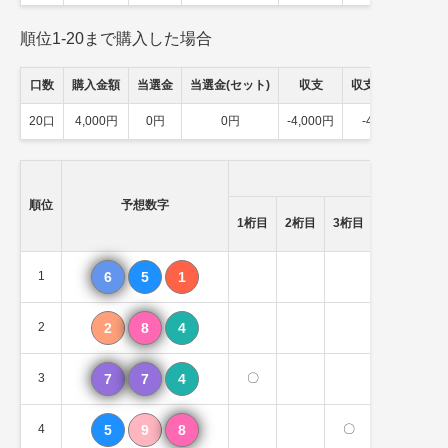
順位1-20まで購入した場合
口数
購入金額
当選金
当選金(セット)
収支
収支(セット)
20口
4,000円
0円
0円
-4,000円
-4,000円
順位
予想数字
一致数
1桁目
2桁目
3桁目
（順不問)
1
6
5
1
1個
2
2
8
4
1個
3
7
7
4
〇
1個
4
5
9
8
〇
1個