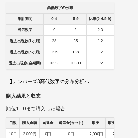
高低数字の分布
集計期間
0-4
5-9
比率(0-4:5-9)
当選数字
0
3
0:3
過去出現数(1ヶ月)
28
35
1:2
過去出現数(6ヶ月)
196
188
1:2
過去出現数(全期間)
10551
10500
1:2
ナンバーズ3高低数字の分布分析へ
購入結果と収支
順位1-10まで購入した場合
口数
購入金額
当選金
当選金(セット)
収支
収支(セット)
10口
2,000円
0円
0円
-2,000円
-2,000円