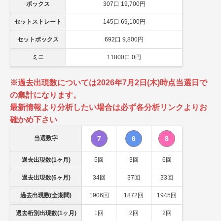
ボックス
307口 19,700円
セットストレート
145口 69,100円
セットボックス
692口 9,800円
ミニ
11800口 0円
※過去出現数については2026年7月2日(木)時点当選日で
の集計になります。
最新情報より分析したい場合は必ず各分析リンクよりお
確かめ下さい
当選数字
7
6
8
過去出現数(1ヶ月)
5回
3回
6回
過去出現数(6ヶ月)
34回
37回
33回
過去出現数(全期間)
1906回
1872回
1945回
過去桁別出現数(1ヶ月)
1回
2回
2回