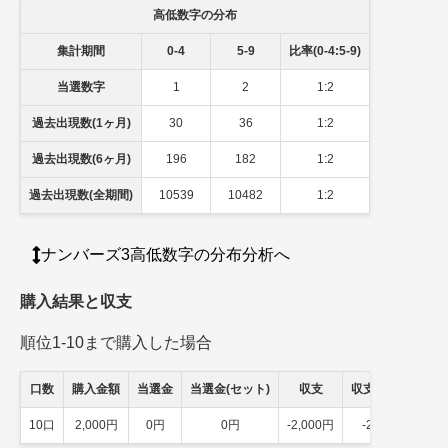
高低数字の分布
集計期間
0-4
5-9
比率(0-4:5-9)
当選数字
1
2
1:2
過去出現数(1ヶ月)
30
36
1:2
過去出現数(6ヶ月)
196
182
1:2
過去出現数(全期間)
10539
10482
1:2
ナンバーズ3高低数字の分布分析へ
購入結果と収支
順位1-10まで購入した場合
口数
購入金額
当選金
当選金(セット)
収支
収支(セット)
10口
2,000円
0円
0円
-2,000円
-2,000円