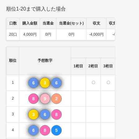
順位1-20まで購入した場合
口数
購入金額
当選金
当選金(セット)
収支
収支(セット)
20口
4,000円
0円
0円
-4,000円
-4,000円
順位
予想数字
一致数
1桁目
2桁目
3桁目
（順不問)
1
6
3
6
〇
〇
2個
2
8
9
2
1個
3
3
6
8
2個
4
6
8
5
1個