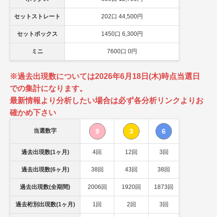
セットストレート
202口 44,500円
セットボックス
1450口 6,300円
ミニ
7600口 0円
※過去出現数については2026年6月18日(木)時点当選日
での集計になります。
最新情報より分析したい場合は必ず各分析リンクよりお
確かめ下さい
当選数字
9
3
6
過去出現数(1ヶ月)
4回
12回
3回
過去出現数(6ヶ月)
38回
43回
38回
過去出現数(全期間)
2006回
1920回
1873回
過去桁別出現数(1ヶ月)
1回
2回
3回