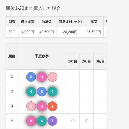
順位1-20まで購入した場合
口数
購入金額
当選金
当選金(セット)
収支
収支(セット)
20口
4,000円
40,500円
20,200円
36,500円
16,200円
順位
予想数字
一致数
1桁目
2桁目
3桁目
（順不問)
1
6
8
9
2個
2
4
6
4
1個
3
9
8
1
2個
4
8
4
7
〇
〇
3個