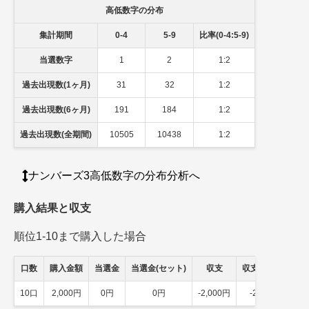
高低数字の分布
集計期間
0-4
5-9
比率(0-4:5-9)
当選数字
1
2
1:2
過去出現数(1ヶ月)
31
32
1:2
過去出現数(6ヶ月)
191
184
1:2
過去出現数(全期間)
10505
10438
1:2
ナンバーズ3高低数字の分布分析へ
購入結果と収支
順位1-10まで購入した場合
口数
購入金額
当選金
当選金(セット)
収支
収支(セット)
10口
2,000円
0円
0円
-2,000円
-2,000円