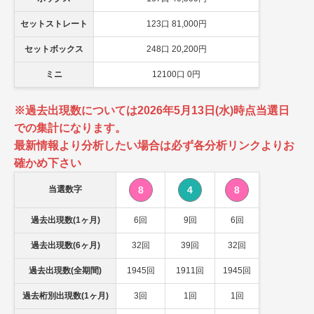
セットストレート
123口 81,000円
セットボックス
248口 20,200円
ミニ
12100口 0円
※過去出現数については2026年5月13日(水)時点当選日
での集計になります。
最新情報より分析したい場合は必ず各分析リンクよりお
確かめ下さい
当選数字
8
4
8
過去出現数(1ヶ月)
6回
9回
6回
過去出現数(6ヶ月)
32回
39回
32回
過去出現数(全期間)
1945回
1911回
1945回
過去桁別出現数(1ヶ月)
3回
1回
1回