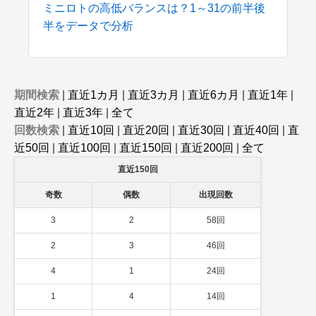
ミニロトの高低バランスは？1～31の前半後
半をデータで分析
期間検索
|
直近1カ月
|
直近3カ月
|
直近6カ月
|
直近1年
|
直近2年
|
直近3年
|
全て
回数検索
|
直近10回
|
直近20回
|
直近30回
|
直近40回
|
直
近50回
|
直近100回
|
直近150回
|
直近200回
|
全て
直近150回
奇数
偶数
出現回数
3
2
58回
2
3
46回
4
1
24回
1
4
14回