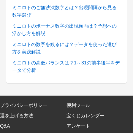
ミニロトのご無沙汰数字とは？出現間隔から見る
数字選び
ミニロトのボーナス数字の出現傾向は？予想への
活かし方を解説
ミニロトの数字を絞るには？データを使った選び
方を実践解説
ミニロトの高低バランスは？1～31の前半後半をデ
ータで分析
プライバシーポリシー
便利ツール
運を上げる方法
宝くじカレンダー
Q&A
アンケート