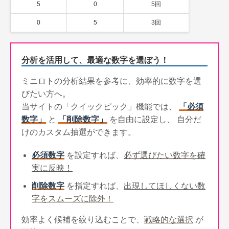
5
0
5回
0
5
3回
分析を活用して、最適な数字を選ぼう！
ミニロトの分析結果を参考に、効率的に数字を選
びたい方へ。
当サイトの「クイックピック」機能では、
「必須
数字」
と
「削除数字」
を自由に設定し、 自分だ
けのカスタム抽選ができます。
必須数字
を設定すれば、
必ず選びたい数字を確
実に反映！
削除数字
を指定すれば、
出現してほしくない数
字をスムーズに除外！
効率よく候補を絞り込むことで、
戦略的な選択
が