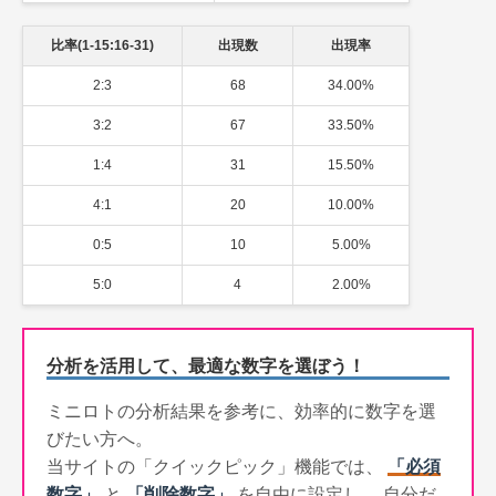
比率(1-15:16-31)
出現数
出現率
2:3
68
34.00%
3:2
67
33.50%
1:4
31
15.50%
4:1
20
10.00%
0:5
10
5.00%
5:0
4
2.00%
分析を活用して、最適な数字を選ぼう！
ミニロトの分析結果を参考に、効率的に数字を選
びたい方へ。
当サイトの「クイックピック」機能では、
「必須
数字」
と
「削除数字」
を自由に設定し、 自分だ