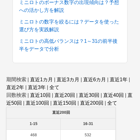
ミニロトのボーナス数字の出現傾向は？予想
への活かし方を解説
ミニロトの数字を絞るには？データを使った
選び方を実践解説
ミニロトの高低バランスは？1～31の前半後
半をデータで分析
期間検索
|
直近1カ月
|
直近3カ月
|
直近6カ月
|
直近1年
|
直近2年
|
直近3年
|
全て
回数検索
|
直近10回
|
直近20回
|
直近30回
|
直近40回
|
直
近50回
|
直近100回
|
直近150回
|
直近200回
|
全て
直近200回
1-15
16-31
468
532