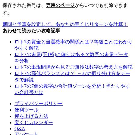
保存された番号は、
専用のページ
からいつでも削除できま
す。
期間と予算を設定して、あなたの宝くじリターンを計算！
あわせて読みたい攻略記事
ロト7の賞金と当選確率の関係とは？等級ごとにわかり
やすく解説
ロト7の末尾(下1桁)に偏りはある？数字の末尾データ
を分析
ロト7の出現間隔から見るご無沙汰数字の考え方を解説
ロト7の高低バランスとは？1～37の振り分け方をデー
タで解説
ロト7の7個の数字の合計値ゾーンを分析！当たりやす
い合計帯とは
プライバシーポリシー
便利ツール
運を上げる方法
宝くじカレンダー
Q&A
アンケート