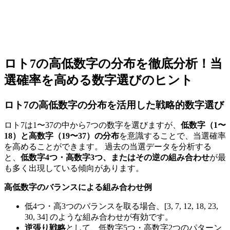
ロト7の高低数字の分布を徹底分析！当
選確率を高める数字選びのヒント
ロト7の高低数字の分布を活用した戦略的数字選び
ロト7は1〜37の中から7つの数字を選びますが、
低数字（1〜
18）と高数字（19〜37）の分布
を意識することで、当選確率
を高めることができます。 過去の当選データを分析する
と、
低数字4つ・高数字3つ、またはその逆の組み合わせ
が最
も多く出現している傾向があります。
高低数字のバランスによる組み合わせ例
低4つ・高3つのバランスを取る場合、[3, 7, 12, 18, 23,
30, 34] のような組み合わせが有効です。
逆張り戦略
として、低数字5つ・高数字2つのパターン