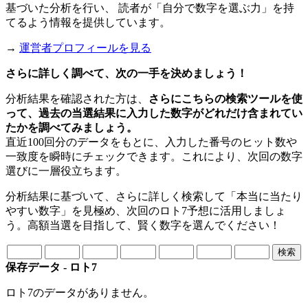
基づいた分析を行い、 読者が「自分で数字を選ぶ力」を持
てるよう情報を提供しています。
→
運営者プロフィールを見る
さらに詳しく調べて、次の一手を決めましょう！
分析結果を確認された方は、
さらにこちらの検索ツールを使
って、過去の当選結果に入力した数字がどれだけ含まれてい
たかを調べてみましょう。
直近100回分のデータをもとに、入力した番号のヒット数や
一致度を瞬時にチェックできます。これにより、次回の数字
選びに一層役立ちます。
分析結果に基づいて、さらに詳しく検索して「本当に当たり
やすい数字」を見極め、次回のロト7予想に活用しましょ
う。高額当選を目指して、賢く数字を選んでください！
保存データ - ロト7
ロト7のデータがありません。