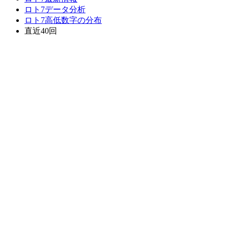
ロト7データ分析
ロト7高低数字の分布
直近40回