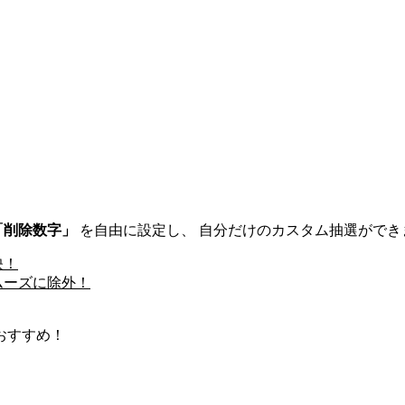
「削除数字」
を自由に設定し、 自分だけのカスタム抽選ができ
映！
ムーズに除外！
おすすめ！