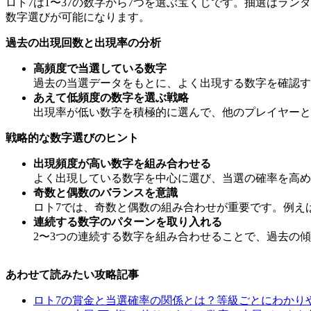
ロト7は1〜37の数字から7つを選ぶ宝くじです。抽選はラン
数字選びが可能になります。
過去の出現回数と出現率の分析
高頻度で当選している数字
過去の当選データをもとに、よく出現する数字を確認す
あえて低頻度の数字を選ぶ戦略
出現率が低い数字を積極的に選んで、他のプレイヤーと
戦略的な数字選びのヒント
出現頻度が高い数字を組み合わせる
よく出現している数字を中心に選び、当選の確率を高め
奇数と偶数のバランスを意識
ロト7では、奇数と偶数の組み合わせが重要です。例え
連続する数字のパターンを取り入れる
2〜3つの連続する数字を組み合わせることで、過去の
あわせて読みたい攻略記事
ロト7の賞金と当選確率の関係とは？等級ごとにわかり