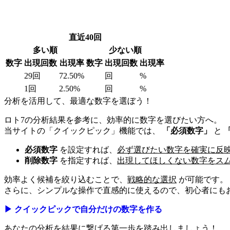
直近40回
多い順
少ない順
数字
出現回数
出現率
数字
出現回数
出現率
29回
72.50%
回
%
1回
2.50%
回
%
分析を活用して、最適な数字を選ぼう！
ロト7の分析結果を参考に、効率的に数字を選びたい方へ。
当サイトの「クイックピック」機能では、
「必須数字」
と
必須数字
を設定すれば、
必ず選びたい数字を確実に反
削除数字
を指定すれば、
出現してほしくない数字をス
効率よく候補を絞り込むことで、
戦略的な選択
が可能です。
さらに、シンプルな操作で直感的に使えるので、初心者にも
▶ クイックピックで自分だけの数字を作る
あなたの分析を結果に繋げる第一歩を踏み出しましょう！