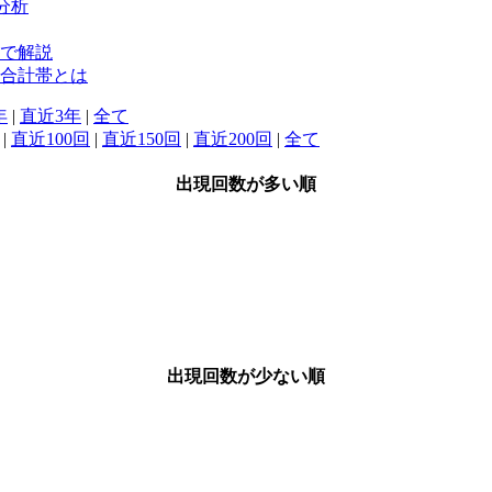
分析
タで解説
い合計帯とは
年
|
直近3年
|
全て
|
直近100回
|
直近150回
|
直近200回
|
全て
出現回数が多い順
出現回数が少ない順