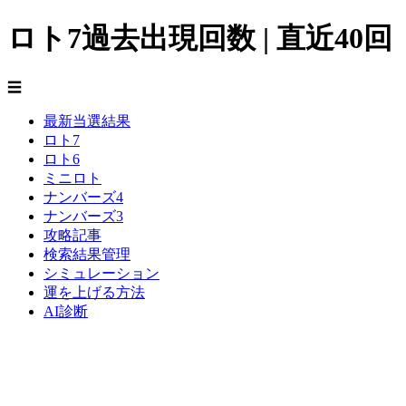
ロト7過去出現回数 | 直近40回
☰
最新当選結果
ロト7
ロト6
ミニロト
ナンバーズ4
ナンバーズ3
攻略記事
検索結果管理
シミュレーション
運を上げる方法
AI診断