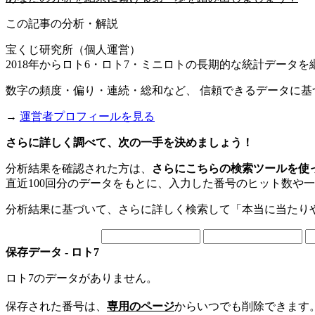
この記事の分析・解説
宝くじ研究所（個人運営）
2018年からロト6・ロト7・ミニロトの長期的な統計データ
数字の頻度・偏り・連続・総和など、 信頼できるデータに基
→
運営者プロフィールを見る
さらに詳しく調べて、次の一手を決めましょう！
分析結果を確認された方は、
さらにこちらの検索ツールを使
直近100回分のデータをもとに、入力した番号のヒット数や
分析結果に基づいて、さらに詳しく検索して「本当に当たり
保存データ - ロト7
ロト7のデータがありません。
保存された番号は、
専用のページ
からいつでも削除できます