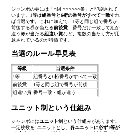
ジャンボの券には「○組 ○○○○○○番」と印刷されて
います。1等は
組番号と6桁の番号がすべて一致
すれ
ば当選です。これに加えて、1等と同じ組で番号が
前後する券が当たる
前後賞
、番号だけ一致して組が
違う券が当たる
組違い賞
など、複数の当たり方が用
意されているのが特徴です。
当選のルール早見表
等級
当選条件
1等
組番号と6桁番号がすべて一致
前後賞
1等と同じ組で番号が前後
組違い賞
番号一致・組が違う
ユニット制という仕組み
ジャンボには
ユニット制
という仕組みがあります。
一定枚数を1ユニットとし、
各ユニットに必ず1等が