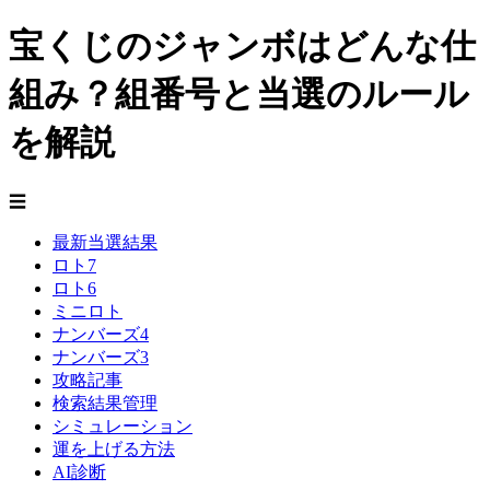
宝くじのジャンボはどんな仕
組み？組番号と当選のルール
を解説
☰
最新当選結果
ロト7
ロト6
ミニロト
ナンバーズ4
ナンバーズ3
攻略記事
検索結果管理
シミュレーション
運を上げる方法
AI診断