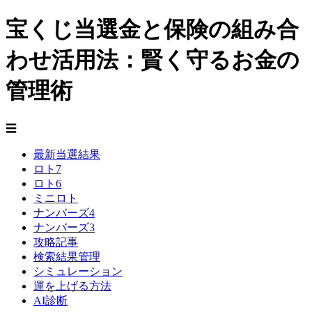
宝くじ当選金と保険の組み合
わせ活用法：賢く守るお金の
管理術
☰
最新当選結果
ロト7
ロト6
ミニロト
ナンバーズ4
ナンバーズ3
攻略記事
検索結果管理
シミュレーション
運を上げる方法
AI診断