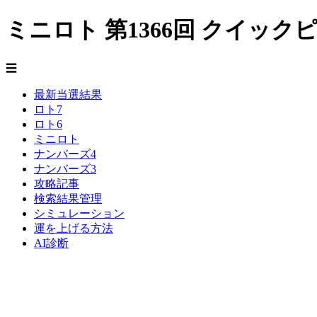
ミニロト 第1366回 クイッ
☰
最新当選結果
ロト7
ロト6
ミニロト
ナンバーズ4
ナンバーズ3
攻略記事
検索結果管理
シミュレーション
運を上げる方法
AI診断