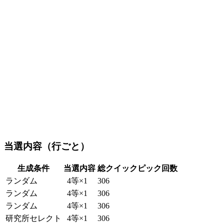
当選内容（行ごと）
生成条件
当選内容
総クイックピック回数
ランダム
4等×1
306
ランダム
4等×1
306
ランダム
4等×1
306
研究所セレクト
4等×1
306