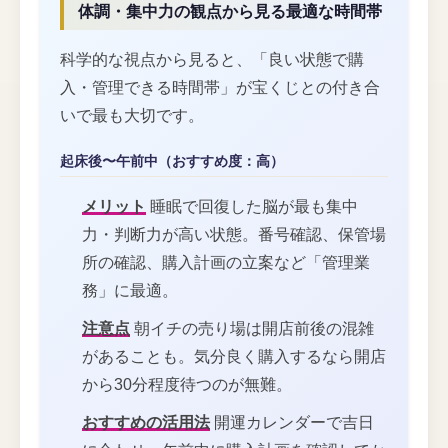
体調・集中力の観点から見る最適な時間帯
科学的な視点から見ると、「良い状態で購
入・管理できる時間帯」が宝くじとの付き合
いで最も大切です。
起床後〜午前中（おすすめ度：高）
メリット
睡眠で回復した脳が最も集中
力・判断力が高い状態。番号確認、保管場
所の確認、購入計画の立案など「管理業
務」に最適。
注意点
朝イチの売り場は開店前後の混雑
があることも。気分良く購入するなら開店
から30分程度待つのが無難。
おすすめの活用法
開運カレンダーで吉日