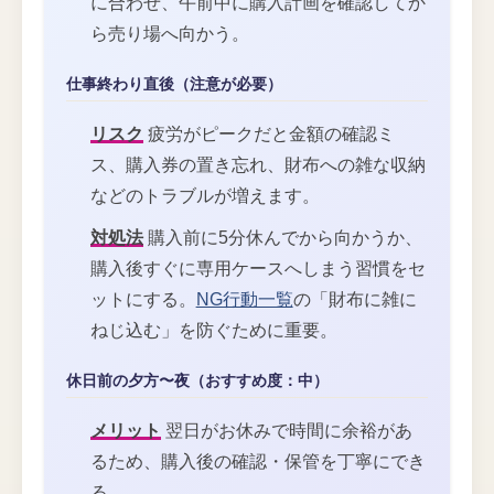
に合わせ、午前中に購入計画を確認してか
ら売り場へ向かう。
仕事終わり直後（注意が必要）
リスク
疲労がピークだと金額の確認ミ
ス、購入券の置き忘れ、財布への雑な収納
などのトラブルが増えます。
対処法
購入前に5分休んでから向かうか、
購入後すぐに専用ケースへしまう習慣をセ
ットにする。
NG行動一覧
の「財布に雑に
ねじ込む」を防ぐために重要。
休日前の夕方〜夜（おすすめ度：中）
メリット
翌日がお休みで時間に余裕があ
るため、購入後の確認・保管を丁寧にでき
る。