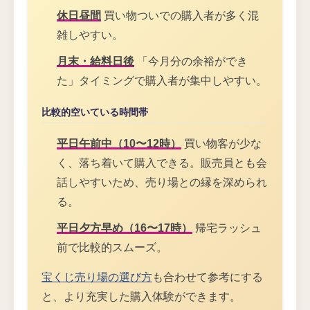
休日昼間
買い物ついでの購入者が多く混
雑しやすい。
月末・給料日後
「今月分の余裕ができ
た」タイミングで購入者が集中しやすい。
比較的空いている時間帯
平日午前中（10〜12時）
買い物客が少な
く、落ち着いて購入できる。販売員とも会
話しやすいため、売り場との縁を深められ
る。
平日夕方早め（16〜17時）
帰宅ラッシュ
前で比較的スムーズ。
宝くじ売り場の選び方
も合わせて参考にする
と、より充実した購入体験ができます。