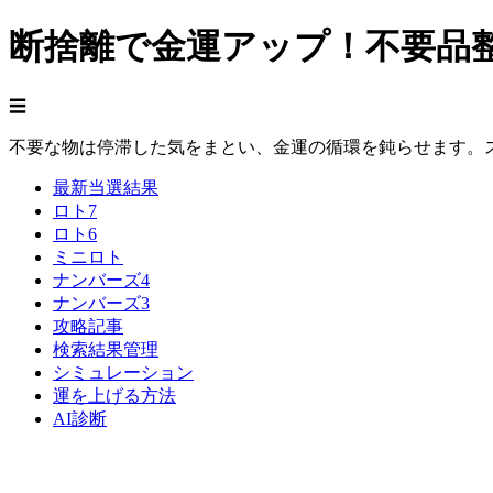
断捨離で金運アップ！不要品
☰
不要な物は停滞した気をまとい、金運の循環を鈍らせます。
最新当選結果
ロト7
ロト6
ミニロト
ナンバーズ4
ナンバーズ3
攻略記事
検索結果管理
シミュレーション
運を上げる方法
AI診断