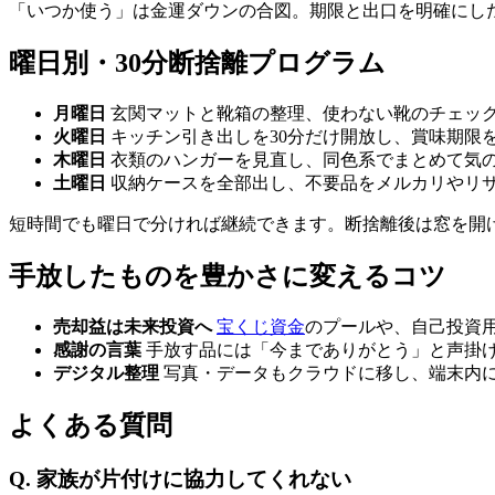
「いつか使う」は金運ダウンの合図。期限と出口を明確にし
曜日別・30分断捨離プログラム
月曜日
玄関マットと靴箱の整理、使わない靴のチェッ
火曜日
キッチン引き出しを30分だけ開放し、賞味期限
木曜日
衣類のハンガーを見直し、同色系でまとめて気
土曜日
収納ケースを全部出し、不要品をメルカリやリ
短時間でも曜日で分ければ継続できます。断捨離後は窓を開
手放したものを豊かさに変えるコツ
売却益は未来投資へ
宝くじ資金
のプールや、自己投資
感謝の言葉
手放す品には「今までありがとう」と声掛
デジタル整理
写真・データもクラウドに移し、端末内
よくある質問
Q. 家族が片付けに協力してくれない