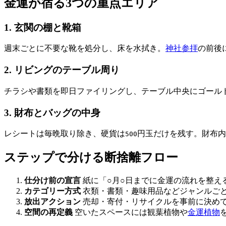
金運が宿る3つの重点エリア
1. 玄関の棚と靴箱
週末ごとに不要な靴を処分し、床を水拭き。
神社参拝
の前後
2. リビングのテーブル周り
チラシや書類を即日ファイリングし、テーブル中央にゴール
3. 財布とバッグの中身
レシートは毎晩取り除き、硬貨は
円玉だけを残す。財布内
500
ステップで分ける断捨離フロー
仕分け前の宣言
紙に「○月○日までに金運の流れを整え
カテゴリー方式
衣類・書類・趣味用品などジャンルごと
放出アクション
売却・寄付・リサイクルを事前に決め
空間の再定義
空いたスペースには観葉植物や
金運植物