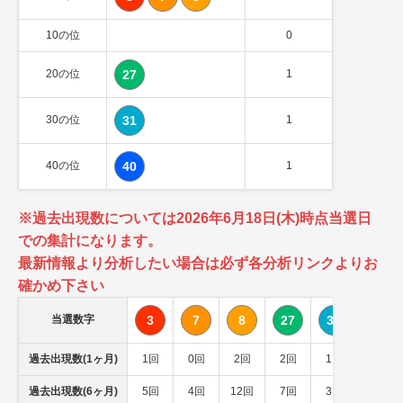
10の位
0
20の位
27
1
30の位
31
1
40の位
40
1
※過去出現数については2026年6月18日(木)時点当選日
での集計になります。
最新情報より分析したい場合は必ず各分析リンクよりお
確かめ下さい
当選数字
3
7
8
27
31
40
過去出現数(1ヶ月)
1回
0回
2回
2回
1回
2回
過去出現数(6ヶ月)
5回
4回
12回
7回
3回
7回