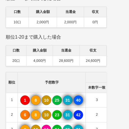
口数
購入金額
当選金
収支
10口
2,000円
2,000円
0円
順位1-20まで購入した場合
口数
購入金額
当選金
収支
20口
4,000円
28,600円
24,600円
順位
予想数字
本数字一致
B数字一致
1
1
8
10
25
31
40
3
0
2
6
8
10
23
31
42
2
0