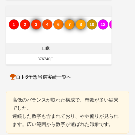
1
2
3
4
6
7
8
10
12
13
15
28個
口数
購入金額
376740口
75,348,000
ロト6予想当選実績一覧へ
高低のバランスが取れた構成で、奇数が多い結果
でした。
連続した数字も含まれており、やや偏りが見られ
ます。広い範囲から数字が選ばれた印象です。