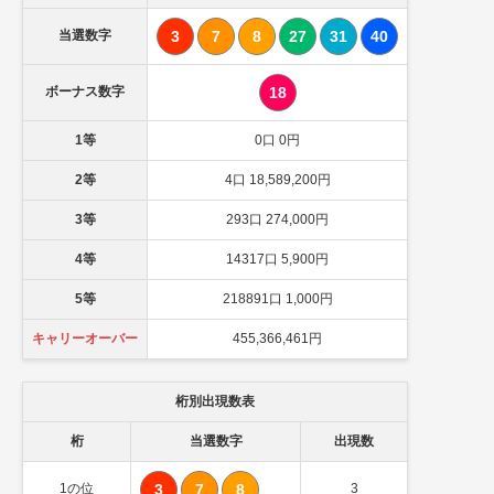
当選数字
3
7
8
27
31
40
ボーナス数字
18
1等
0口 0円
2等
4口 18,589,200円
3等
293口 274,000円
4等
14317口 5,900円
5等
218891口 1,000円
キャリーオーバー
455,366,461円
桁別出現数表
桁
当選数字
出現数
1の位
3
7
8
3