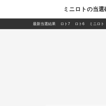
ミニロトの当選
最新当選結果
ロト7
ロト6
ミニロト