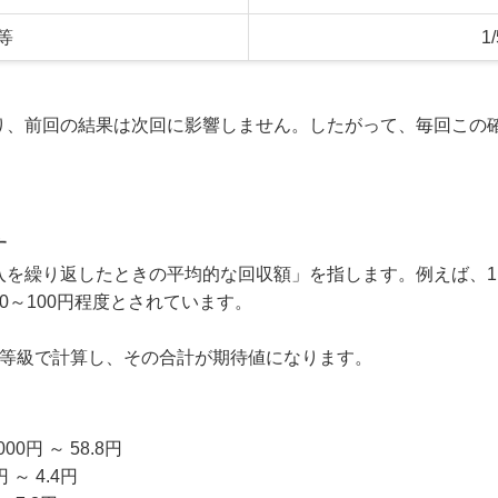
等
1
り、前回の結果は次回に影響しません。したがって、毎回この
す
を繰り返したときの平均的な回収額」を指します。例えば、1
0～100円程度とされています。
の等級で計算し、その合計が期待値になります。
,000円 ～ 58.8円
円 ～ 4.4円