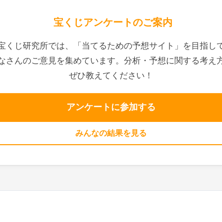
宝くじアンケートのご案内
宝くじ研究所では、「当てるための予想サイト」を目指し
なさんのご意見を集めています。分析・予想に関する考え
ぜひ教えてください！
アンケートに参加する
みんなの結果を見る