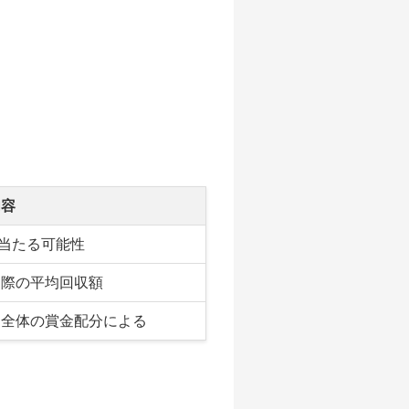
内容
の当たる可能性
た際の平均回収額
は全体の賞金配分による