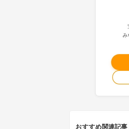
み
おすすめ関連記事