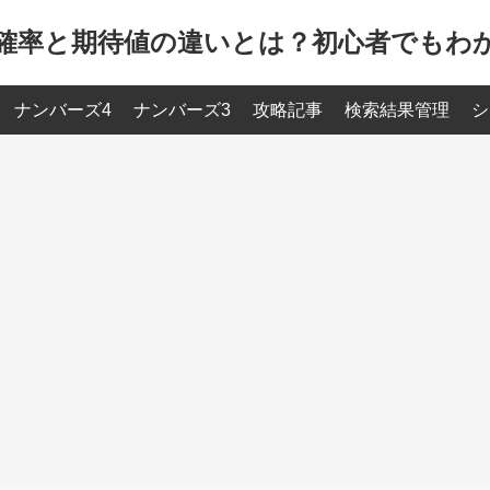
確率と期待値の違いとは？初心者でもわ
ナンバーズ4
ナンバーズ3
攻略記事
検索結果管理
シ