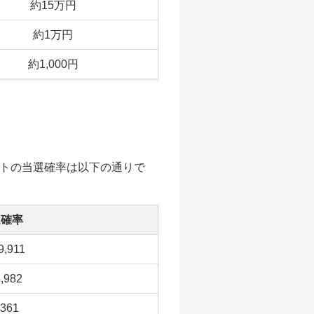
約15万円
約1万円
約1,000円
ロトの当選確率は以下の通りで
選確率
9,911
3,982
,361