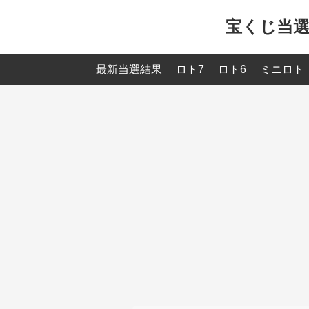
宝くじ当
最新当選結果
ロト7
ロト6
ミニロト