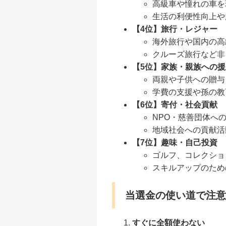
高級車や憧れの車を
生活の利便性向上や
【4位】旅行・レジャー
海外旅行や国内の高
クルーズ旅行など非
【5位】家族・親族への援
両親や子供への贈与
学費の支援や孫の教
【6位】寄付・社会貢献
NPO・慈善団体へ
地域社会への貢献活
【7位】趣味・自己投資
ゴルフ、コレクショ
スキルアップのため
当選金の使い道で注意
すぐに全額使わない