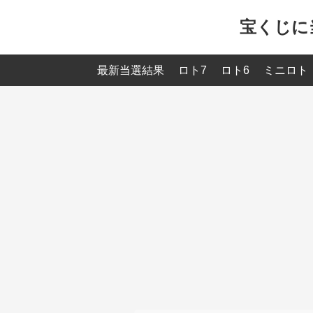
宝くじに
最新当選結果
ロト7
ロト6
ミニロト