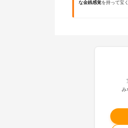
な金銭感覚
を持って宝
み