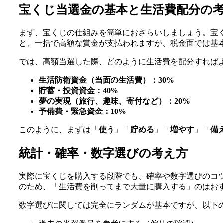
宝くじ当選金の基本と生活費配分の
まず、宝くじの仕組みを簡単におさらいしましょう。宝
と、一括で高額な賞金が支払われますが、税金面では基
では、高額当選した際、どのように生活費を配分すれば
生活防衛資金（当面の生活費）：30%
貯蓄・投資資金：40%
夢の実現（旅行、趣味、寄付など）：20%
予備費・緊急資金：10%
このように、まずは「
使う
」「
貯める
」「
増やす
」「
備
統計・確率・数字選びの考え方
実際に宝くじを購入する段階でも、確率や数字選びのコ
のため、「生活費を削ってまで大量に購入する」のはお
数字選びに関しては完全にランダムが基本ですが、以下