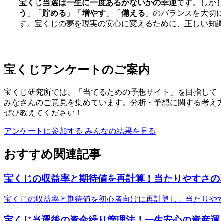
宝くじ当選は一生に一度あるかないかの幸運
です。しか
う
」「
貯める
」「
増やす
」「
備える
」のバランスを大切
す。宝くじの夢を現実の安心に変えるために、正しい知
宝くじアンケートのご案内
宝くじ研究所では、「当てるための予想サイト」を目指して
みなさんのご意見を集めています。分析・予想に関する考え
ぜひ教えてください！
アンケートに参加する
みんなの結果を見る
おすすめ関連記事
宝くじの収益率と期待値を再計算！当たりやすさの
宝くじの収益率と期待値を初心者向けに再計算し、当たりやす
宝くじ当選後の資金繰り管理法！一生安心の資産運