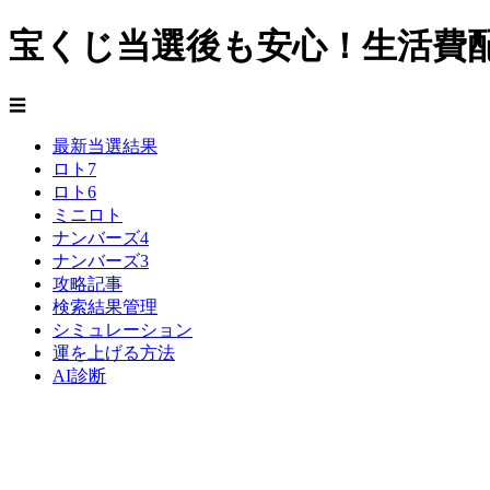
宝くじ当選後も安心！生活費
☰
最新当選結果
ロト7
ロト6
ミニロト
ナンバーズ4
ナンバーズ3
攻略記事
検索結果管理
シミュレーション
運を上げる方法
AI診断