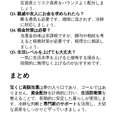
定資産とリスク資産をバランスよく配分しま
しょう。
Q3. 親戚や友人にお金を求められたら？
断る勇気も必要です。感情に流されず、冷静
に対応しましょう。
Q4. 税金対策は必要？
当選金自体は非課税ですが、贈与や相続を考
えると税務対策が必要です。税理士に相談し
ましょう。
Q5. 生活レベルを上げても大丈夫？
一気に生活水準を上げると後悔する場合も。
段階的に無理なく上げるのがおすすめです。
まとめ
宝くじ高額当選
は夢の入り口であり、ゴールではあ
りません。
資金配分
を計画的に行い、
生活防衛策
を
整えることで、長期的に安定した暮らしが実現しま
す。冷静な判断と
専門家のサポート
を活用し、大切
な資産をしっかりと守っていきましょう。