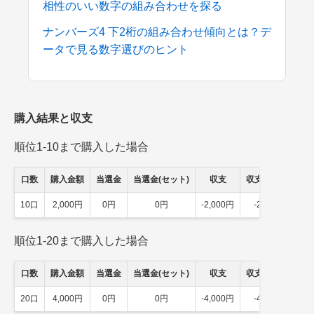
相性のいい数字の組み合わせを探る
ナンバーズ4 下2桁の組み合わせ傾向とは？デ
ータで見る数字選びのヒント
購入結果と収支
順位1-10まで購入した場合
口数
購入金額
当選金
当選金(セット)
収支
収支(セット)
10口
2,000円
0円
0円
-2,000円
-2,000円
順位1-20まで購入した場合
口数
購入金額
当選金
当選金(セット)
収支
収支(セット)
20口
4,000円
0円
0円
-4,000円
-4,000円