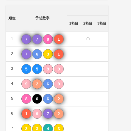
順位
予想数字
1桁目
2桁目
3桁目
4桁目
（
1
7
7
8
1
〇
〇
2
7
6
3
1
〇
3
5
5
9
9
4
9
2
6
9
5
8
0
6
2
6
1
9
7
2
7
3
3
4
3