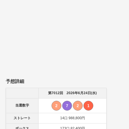
予想詳細
第7012回 2026年6月24日(水)
当選数字
2
7
2
1
ストレート
14口 988,800円
ボックス
173口 82,400円