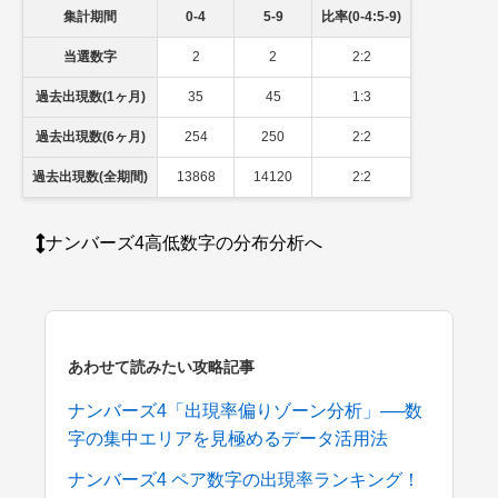
集計期間
0-4
5-9
比率(0-4:5-9)
当選数字
2
2
2:2
過去出現数(1ヶ月)
35
45
1:3
過去出現数(6ヶ月)
254
250
2:2
過去出現数(全期間)
13868
14120
2:2
ナンバーズ4高低数字の分布分析へ
あわせて読みたい攻略記事
ナンバーズ4「出現率偏りゾーン分析」──数
字の集中エリアを見極めるデータ活用法
ナンバーズ4 ペア数字の出現率ランキング！