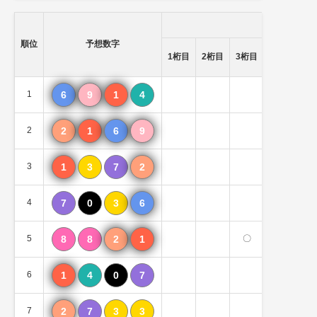
順位
予想数字
1桁目
2桁目
3桁目
4桁目
（
1
6
9
1
4
2
2
1
6
9
3
1
3
7
2
4
7
0
3
6
5
8
8
2
1
〇
〇
6
1
4
0
7
7
2
7
3
3