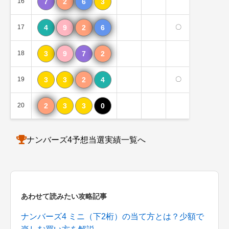
16
7
2
6
3
17
4
9
2
6
〇
18
3
9
7
2
19
3
3
2
4
〇
20
2
3
3
0
ナンバーズ4予想当選実績一覧へ
あわせて読みたい攻略記事
ナンバーズ4 ミニ（下2桁）の当て方とは？少額で