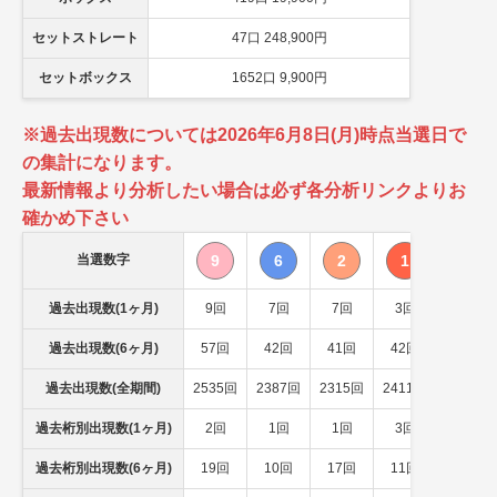
セットストレート
47口 248,900円
セットボックス
1652口 9,900円
※過去出現数については2026年6月8日(月)時点当選日で
の集計になります。
最新情報より分析したい場合は必ず各分析リンクよりお
確かめ下さい
当選数字
9
6
2
1
過去出現数(1ヶ月)
9回
7回
7回
3回
過去出現数(6ヶ月)
57回
42回
41回
42回
過去出現数(全期間)
2535回
2387回
2315回
2411回
過去桁別出現数(1ヶ月)
2回
1回
1回
3回
過去桁別出現数(6ヶ月)
19回
10回
17回
11回