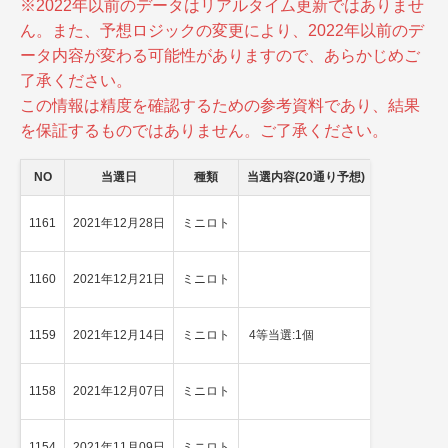
※2022年以前のデータはリアルタイム更新ではありませ
ん。また、予想ロジックの変更により、2022年以前のデ
ータ内容が変わる可能性がありますので、あらかじめご
了承ください。
この情報は精度を確認するための参考資料であり、結果
を保証するものではありません。ご了承ください。
NO
当選日
種類
当選内容(20通り予想)
当選内容(全
1161
2021年12月28日
ミニロト
★
1等当選
1160
2021年12月21日
ミニロト
4等当選
1159
2021年12月14日
ミニロト
4等当選:1個
4等当選
1158
2021年12月07日
ミニロト
★
2等当選
1154
2021年11月09日
ミニロト
4等当選