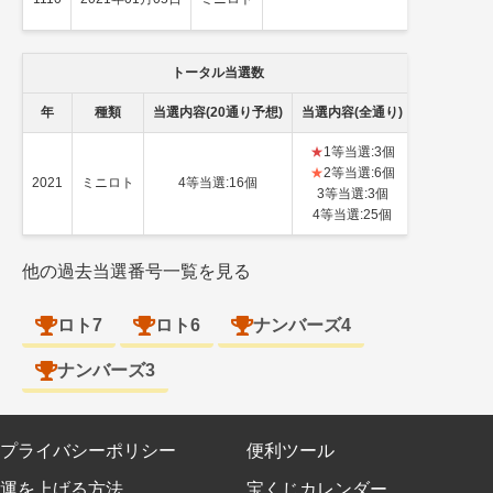
トータル当選数
年
種類
当選内容(20通り予想)
当選内容(全通り)
★
1等当選:3個
★
2等当選:6個
2021
ミニロト
4等当選:16個
3等当選:3個
4等当選:25個
他の過去当選番号一覧を見る
ロト7
ロト6
ナンバーズ4
ナンバーズ3
プライバシーポリシー
便利ツール
運を上げる方法
宝くじカレンダー