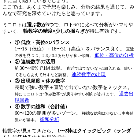
ずに当て続けているでしょう。
ここでは、あくまで予想を楽しみ、分析の結果を通じて、み
んなで研究を深めていけたらと思っています。
ミニロトは
選ぶ数が5つ
で、ロト6/7に比べて分析がハマりや
すいく、
軸数字の精度×少しの揺らぎ
が特に有効です。
① 低位・高位のバランス
1〜15（低位）＋16〜31（高位）をバランス良く。
直近
低位・高位の分析
の波を見つつ、2:3／3:2あたりが多い傾向。
② 連続数字の活用
約30〜40%で1組出現。
直近で出てないなら1組入れる、続い
連続数字の出現
てるならあえて外すなど調整。
③ 出現頻度 × 休み数字
長期で強い数字＋直近で出ていない数字をミックス。
過去出
特にミニロトは“休み数字”が戻りやすい傾向があります。
現回数
④ 数字の総和（合計値）
60〜120の範囲が多いゾーン。
極端な総和は少ない→中央値
総和分析
狙いが基本。
軸数字が見えてきたら、
1〜2枠はクイックピック（ランダ