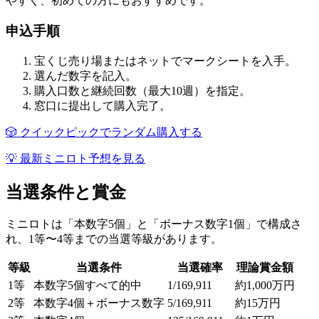
やすく、初めての方にもおすすめです。
申込手順
宝くじ売り場またはネットでマークシートを入手。
選んだ数字を記入。
購入口数と継続回数（最大10週）を指定。
窓口に提出して購入完了。
🎲 クイックピックでランダム購入する
💡 最新ミニロト予想を見る
当選条件と賞金
ミニロトは「本数字5個」と「ボーナス数字1個」で構成さ
れ、1等〜4等までの当選等級があります。
等級
当選条件
当選確率
理論賞金額
1等
本数字5個すべて的中
1/169,911
約1,000万円
2等
本数字4個＋ボーナス数字
5/169,911
約15万円