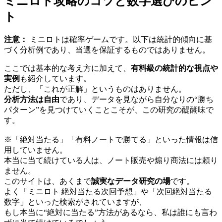
ミニロト攻略のコツと数字選びのヒン
ト
注意：
ミニロトは確率ゲームです。以下は統計的傾向に基
づく分析例であり、当選を保証するものではありません。
ここでは基本的な考え方に加えて、
有料級の統計的な視点や
実例
も紹介しています。
ただし、「これが正解」というものはありません。
分析方法は自由
であり、データを見ながら自分なりの“勝ち
パターン”を見つけていくことこそが、この研究の醍醐味で
す。
※「絶対当たる」「有料ノートで勝てる」といった情報は信
用していません。
本当に当て続けている人は、ノート販売や煽り商法には頼り
ません。
このサイトは、あくまで
誠実なデータ研究の場
です。
よく「ミニロト 絶対当たる次回予想」や「次回絶対当たる
数字」といった検索がされていますが、
もし本当に“絶対に当たる”方法があるなら、私は誰にも言わ