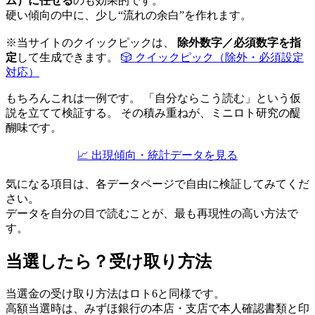
ム）に任せる
のも効果的です。
硬い傾向の中に、少し“流れの余白”を作れます。
※当サイトのクイックピックは、
除外数字／必須数字を指
定
して生成できます。
🎲 クイックピック（除外・必須設定
対応）
もちろんこれは一例です。 「自分ならこう読む」という仮
説を立てて検証する。 その積み重ねが、ミニロト研究の醍
醐味です。
📈 出現傾向・統計データを見る
気になる項目は、各データページで自由に検証してみてくだ
さい。
データを自分の目で読むことが、最も再現性の高い方法で
す。
当選したら？受け取り方法
当選金の受け取り方法はロト6と同様です。
高額当選時は、みずほ銀行の本店・支店で本人確認書類と印