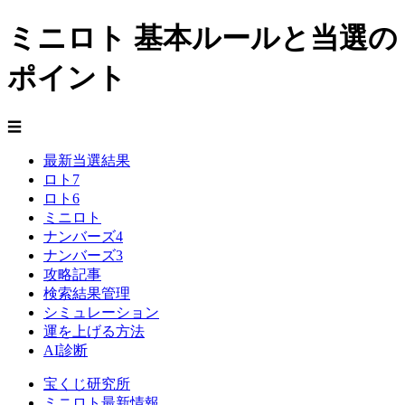
ミニロト 基本ルールと当選の
ポイント
☰
最新当選結果
ロト7
ロト6
ミニロト
ナンバーズ4
ナンバーズ3
攻略記事
検索結果管理
シミュレーション
運を上げる方法
AI診断
宝くじ研究所
ミニロト最新情報