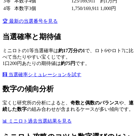
3等
本数字4個
125/169,911
約1万円
4等
本数字3個
1,750/169,911
1,000円
🏆 最新の当選番号を見る
当選確率と期待値
ミニロトの1等当選確率は
約17万分の1
で、ロト6やロト7に比
べて当たりやすい宝くじです。
1口200円あたりの期待値は
約75円
です。
🧮 当選確率シミュレーションを試す
数字の傾向分析
宝くじ研究所の分析によると、
奇数と偶数のバランス
や、
連
続した数字
の組み合わせが含まれるケースが多い傾向です。
📊 ミニロト過去当選結果を見る