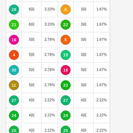
28
6回
3.33%
8
3回
1.67%
21
6回
3.33%
22
3回
1.67%
16
5回
2.78%
5
3回
1.67%
4
5回
2.78%
19
3回
1.67%
30
5回
2.78%
18
3回
1.67%
11
5回
2.78%
23
3回
1.67%
27
4回
2.22%
27
4回
2.22%
24
4回
2.22%
24
4回
2.22%
25
4回
2.22%
25
4回
2.22%