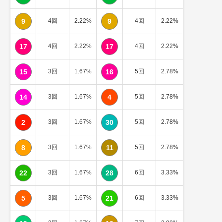
9
4回
2.22%
9
4回
2.22%
17
4回
2.22%
17
4回
2.22%
15
3回
1.67%
16
5回
2.78%
14
3回
1.67%
4
5回
2.78%
2
3回
1.67%
30
5回
2.78%
8
3回
1.67%
11
5回
2.78%
22
3回
1.67%
28
6回
3.33%
5
3回
1.67%
21
6回
3.33%