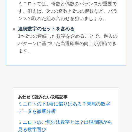
ミニロトでは、奇数と偶数のバランスが重要で
す。例えば、3つの奇数と2つの偶数など、バラ
ンスの取れた組み合わせを狙いましょう。
連続数字のセットを含める
1〜2つの連続した数字を含めることで、過去の
パターンに基づいた当選確率の向上が期待でき
ます。
あわせて読みたい攻略記事
ミニロトの下1桁に偏りはある？末尾の数字
データを徹底分析
ミニロトのご無沙汰数字とは？出現間隔から
見る数字選び