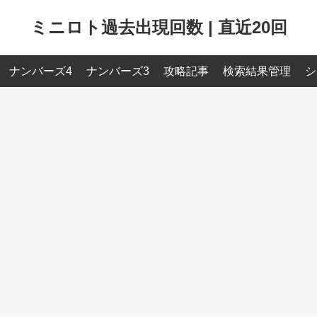
ミニロト過去出現回数 | 直近20回
ナンバーズ4
ナンバーズ3
攻略記事
検索結果管理
シ