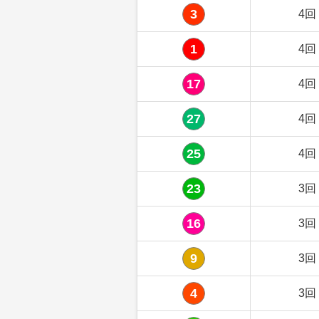
3
4回
1
4回
17
4回
27
4回
25
4回
23
3回
16
3回
9
3回
4
3回