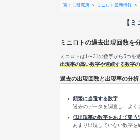
宝くじ研究所
ミニロト最新情報
【ミ
ミニロトの過去出現回数を
ミニロトは1〜31の数字から5つ
出現率の高い数字や連続する数字の
過去の出現回数と出現率の分析
頻繁に当選する数字
過去のデータを調査し、よく
低出現率の数字をあえて狙う
あまり出現していない数字を