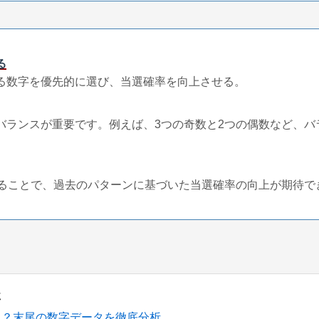
る
る数字を優先的に選び、当選確率を向上させる。
バランスが重要です。例えば、3つの奇数と2つの偶数など、バ
めることで、過去のパターンに基づいた当選確率の向上が期待で
事
る？末尾の数字データを徹底分析