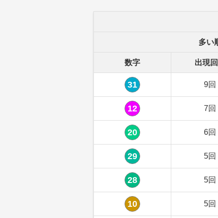
多い
数字
出現回
31
9回
12
7回
20
6回
29
5回
28
5回
10
5回