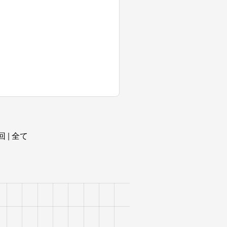
回
|
全て