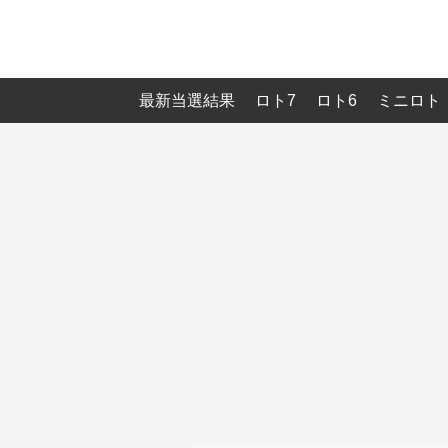
最新当選結果
ロト7
ロト6
ミニロト